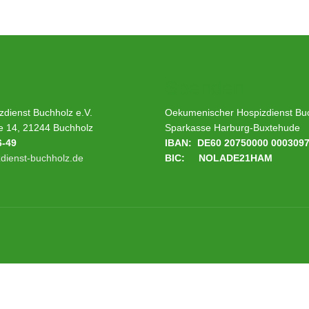
Spenden
dienst Buchholz e.V.
Oekumenischer Hospizdienst Buc
e 14, 21244 Buchholz
Sparkasse Harburg-Buxtehude
6-49
IBAN: DE60 20750000 000309
dienst-buchholz.de
BIC: NOLADE21HAM